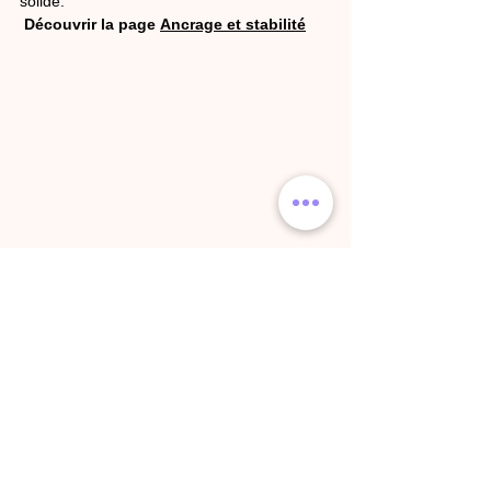
solide.
Découvrir la page 
Ancrage et stabilité
Illustration originale inspirée de l’univers graphique d’Aurore 
Amberny.
Reiki et énergie
Méditer et pratiquer