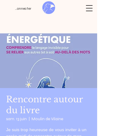
Se connecter
Rencontre autour
du livre
sam. 13 juin
  |  
Moulin de Vilaine
Je suis trop heureuse de vous inviter à un