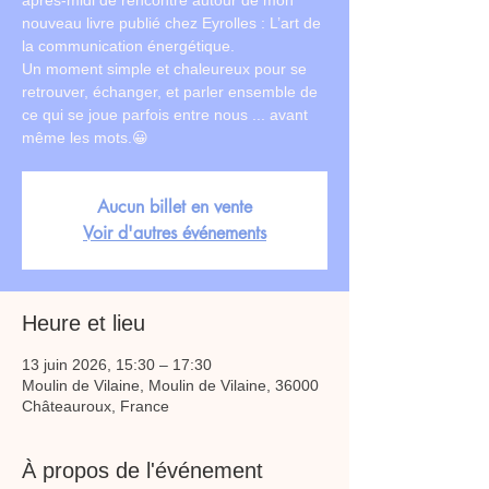
après-midi de rencontre autour de mon
nouveau livre publié chez Eyrolles : L’art de
la communication énergétique.
Un moment simple et chaleureux pour se
retrouver, échanger, et parler ensemble de
ce qui se joue parfois entre nous ... avant
même les mots.😀
Aucun billet en vente
Voir d'autres événements
Heure et lieu
13 juin 2026, 15:30 – 17:30
Moulin de Vilaine, Moulin de Vilaine, 36000
Châteauroux, France
À propos de l'événement