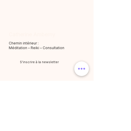
Catherine Amberny
Chemin intérieur :
Méditation – Reiki – Consultation
S'inscrire à la newsletter
Méditations
Catégories
Toutes les méditations
Parcours guidés
Tout savoir sur les méditations