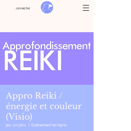
Se connecter
Appro Reiki /
énergie et couleur
(Visio)
jeu. 20 janv.
  |  
Evénement en ligne