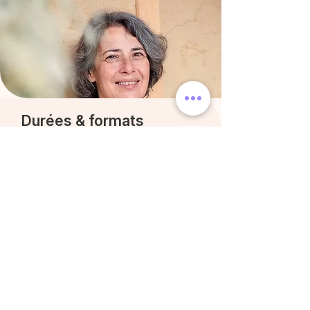
Durées & formats
Enfants – 45 min
Pour apaiser, comprendre, rassurer, et leur
donner un repère intérieur solide.
Adultes – 1h
Pour un besoin précis, une mise au point, un
apaisement rapide.
Adultes – 1h30
Pour aller en profondeur, comprendre ce qui
se joue, et installer un vrai changement.
Couple – 1h30
Pour remettre de la clarté, de l’écoute et de
la justesse dans la relation.
Présentiel ou visio.
Tarifs visibles dans le module de
réservation.