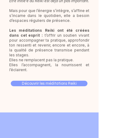
Être initié·e au Reiki est déjà un pas important.
Mais pour que l’énergie s’intègre, s’affine et
s’incarne dans le quotidien, elle a besoin
d’espaces réguliers de présence.
Les méditations Reiki ont été créées
dans cet esprit :
t’offrir un soutien vivant
pour accompagner ta pratique, approfondir
ton ressenti et revenir, encore et encore, à
la qualité de présence transmise pendant
les stages.
Elles ne remplacent pas la pratique.
Elles l’accompagnent, la nourrissent et
l’éclairent.
Découvrir les méditations Reiki