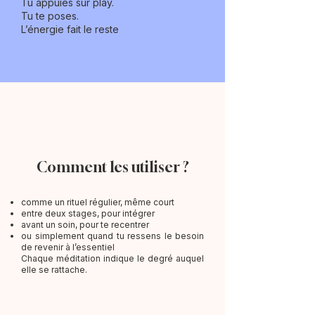
Tu appuies sur play.
Tu te poses.
L’énergie fait le reste
Comment les utiliser ?
comme un rituel régulier, même court
entre deux stages, pour intégrer
avant un soin, pour te recentrer
ou simplement quand tu ressens le besoin
de revenir à l’essentiel
Chaque méditation indique le degré auquel
elle se rattache.