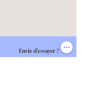
Envie d’essayer ?
Contactez-moi
« Le Reiki n’est pas une simple technique,
c’est un art de vivre. Ces méditations sont là
pour vous soutenir, vous inspirer, et vous