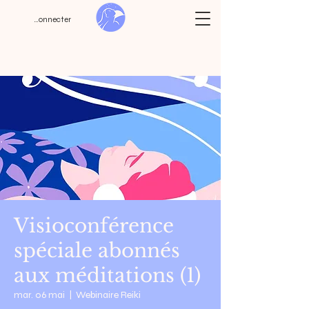
Se connecter
Visioconférence
spéciale abonnés
aux méditations (1)
mar. 06 mai
  |  
Webinaire Reiki