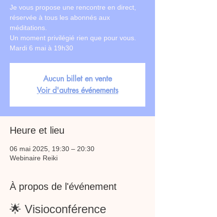
Je vous propose une rencontre en direct,
réservée à tous les abonnés aux
méditations.
Un moment privilégié rien que pour vous.
Mardi 6 mai à 19h30
Aucun billet en vente
Voir d'autres événements
Heure et lieu
06 mai 2025, 19:30 – 20:30
Webinaire Reiki
À propos de l'événement
🌟 Visioconférence 