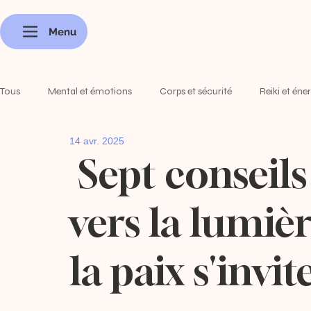
Menu
Tous
Mental et émotions
Corps et sécurité
Reiki et éne
14 avr. 2025
Méditer et pratiquer
Sept conseil
vers la lumière
la paix s'invit