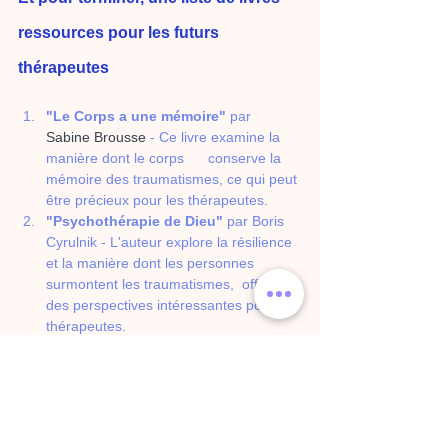
ressources pour les futurs 
thérapeutes
"Le Corps a une mémoire"
 par 
Sabine Brousse 
- Ce livre examine la 
manière dont le corps      conserve la 
mémoire des traumatismes, ce qui peut 
être précieux pour les thérapeutes.
"Psychothérapie de Dieu"
 par Boris 
Cyrulnik - L'auteur explore la résilience 
et la manière dont les personnes 
surmontent les traumatismes,  offrant 
des perspectives intéressantes pour les 
thérapeutes.
"L'Approche centrée sur la 
personne"
 par Carl Rogers - Un livre 
qui présente la philosophie de Carl 
Rogers en matière de psychothérapie 
centrée sur la personne.