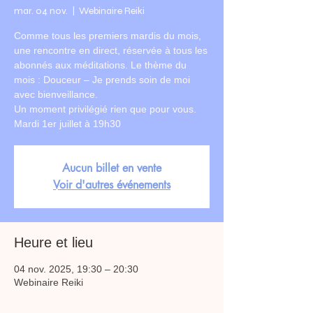
mar. 04 nov.
  |  
Webinaire Reiki
Comme tous les premiers mardis du mois,
une rencontre en direct, réservée à tous les
abonnés aux méditations. Le thème du
mois : Douceur – Je prends soin de moi
avec bienveillance.
Un moment privilégié rien que pour vous.
Mardi 1er juillet à 19h30
Aucun billet en vente
Voir d'autres événements
Heure et lieu
04 nov. 2025, 19:30 – 20:30
Webinaire Reiki