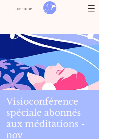
Se connecter
Visioconférence
spéciale abonnés
aux méditations -
nov